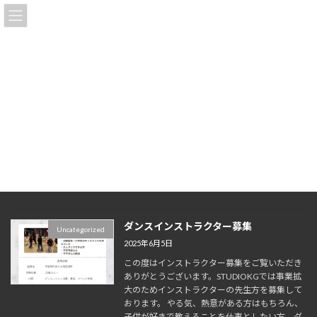
コ
ナ
STUDIOKG
ン
ビ
テ
ゲ
ン
ー
ツ
シ
お知らせ
へ
ョ
ス
ン
キ
に
ッ
移
トップページ
お知らせ
2025年6月
プ
動
2025年6月
ダンスインストラクター募集
Uncategorized
2025年6月5日
この度はインストラクター募集をご覧いただき
ありがとうございます。STUDIOKGでは事業拡
大のためインストラクターの先生方を募集して
おります。 やる気、熱意がある方はもちろん、
子供が好きで教えることを仕事としたい方、ダ